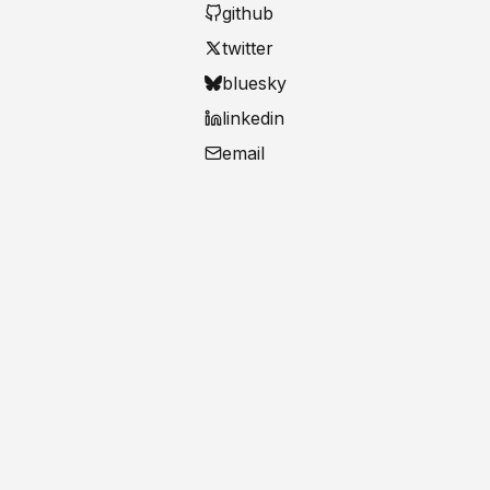
github
twitter
bluesky
linkedin
email