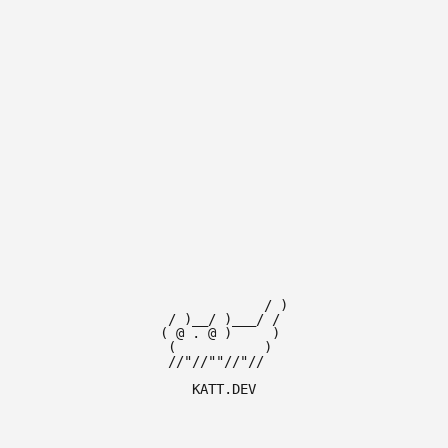
/ )
/ )__/ )___/ /
( @ . @ ) )
( )
//"//""//"//
KATT.DEV